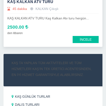
KAŞ KALKAN ATV TURU
45 dakika
KALKAN Çıkışlı
KAŞ KALKAN ATV TURU Kaş Kalkan Atv turu hergün...
2500.00
den itibaren
İNCELE
KAŞ TA YAPILAN TÜM AKTİVİTELERİ VE TÜM
HİZMETLERİ KAŞ’IN TEK ÜRETİCİ ACENTESİNDEN,
EN İYİ HİZMET GARANTİSİYLE ALABİLİRSİNİZ.
KAŞ GÜNLÜK TURLAR
DALIŞ TURLARI