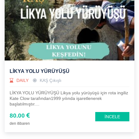
LİKYA YOLU YÜRÜYÜŞÜ
DAILY
KAŞ Çıkışlı
LİKYA YOLU YÜRÜYÜŞÜ Likya yolu yürüyüşü için rota ingiliz
Kate Clow tarafından1999 yılında işaretlenerek
başlatılmıştır....
80.00
İNCELE
den itibaren