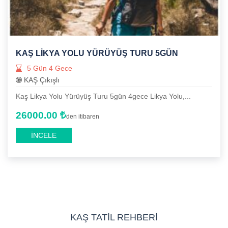
KAŞ LIKYA YOLU YÜRÜYÜŞ TURU 5GÜN
5 Gün 4 Gece
KAŞ Çıkışlı
Kaş Likya Yolu Yürüyüş Turu 5gün 4gece Likya Yolu,...
26000.00
den itibaren
İNCELE
KAŞ TATİL REHBERİ