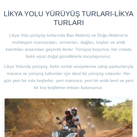
LİKYA YOLU YÜRÜYÜŞ TURLARI-LİKYA
TURLARI
Likya Yolu yürüyüş turlarında Batı Akdeniz ve Doğu Akdeniz’in
muhteşem manzaraları, ormanları, dağları, koyları ve antik
kalıntıları arasından geçerek ilerler. Yürüyüş boyunca, her rotada
farklı eşsiz doğal güzelliklerle karşılaşırsınız.
Likya Yolunda yürüyüş, farklı zorluk seviyelerine sahip parkurlarıyla
macera ve yürüyüş tutkunları için ideal bir yürüyüş rotasıdır. Her
gün yeni bir rota keşfeder, yeni manzara, yeni bir antik kent ve yeni
bir koy keşfetme imkanı bulursunuz.