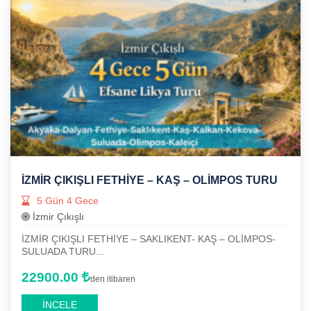
İZMİR ÇIKIŞLI FETHİYE – KAŞ – OLİMPOS TURU
5 Gün 4 Gece
İzmir Çıkışlı
İZMİR ÇIKIŞLI FETHİYE – SAKLIKENT- KAŞ – OLİMPOS-
SULUADA TURU...
22900.00
den itibaren
İNCELE