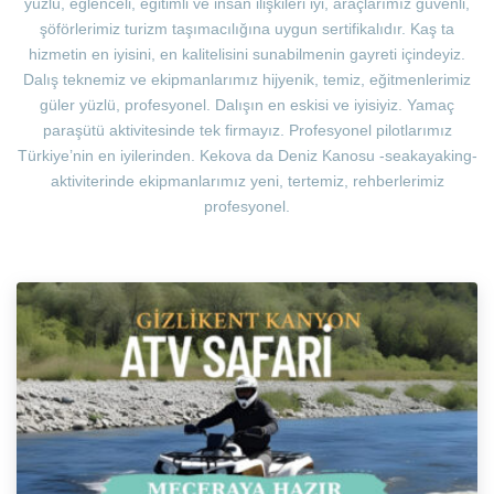
yüzlü, eğlenceli, eğitimli ve insan ilişkileri iyi, araçlarımız güvenli,
şöförlerimiz turizm taşımacılığına uygun sertifikalıdır. Kaş ta
hizmetin en iyisini, en kalitelisini sunabilmenin gayreti içindeyiz.
Dalış teknemiz ve ekipmanlarımız hijyenik, temiz, eğitmenlerimiz
güler yüzlü, profesyonel. Dalışın en eskisi ve iyisiyiz. Yamaç
paraşütü aktivitesinde tek firmayız. Profesyonel pilotlarımız
Türkiye’nin en iyilerinden. Kekova da Deniz Kanosu -seakayaking-
aktiviterinde ekipmanlarımız yeni, tertemiz, rehberlerimiz
profesyonel.