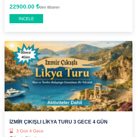
22900.00
den itibaren
İNCELE
İZMIR ÇIKIŞLI LIKYA TURU 3 GECE 4 GÜN
3 Gün 4 Gece