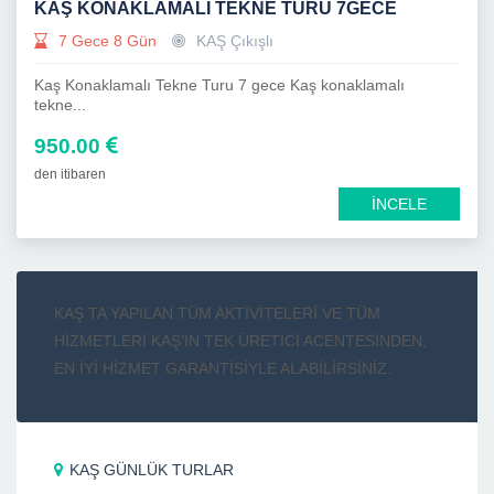
KAŞ KONAKLAMALI TEKNE TURU 7GECE
7 Gece 8 Gün
KAŞ Çıkışlı
Kaş Konaklamalı Tekne Turu 7 gece Kaş konaklamalı
tekne...
950.00
den itibaren
İNCELE
KAŞ TA YAPILAN TÜM AKTİVİTELERİ VE TÜM
HİZMETLERİ KAŞ’IN TEK ÜRETİCİ ACENTESİNDEN,
EN İYİ HİZMET GARANTİSİYLE ALABİLİRSİNİZ.
KAŞ GÜNLÜK TURLAR