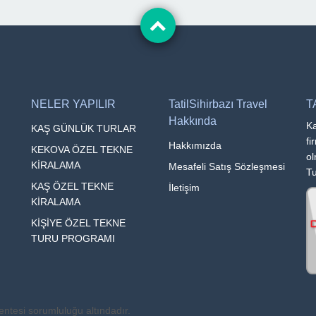
NELER YAPILIR
TatilSihirbazı Travel
T
Hakkında
Ka
KAŞ GÜNLÜK TURLAR
fi
Hakkımızda
KEKOVA ÖZEL TEKNE
ol
KİRALAMA
Mesafeli Satış Sözleşmesi
Tu
KAŞ ÖZEL TEKNE
İletişim
KİRALAMA
KİŞİYE ÖZEL TEKNE
TURU PROGRAMI
entesi sorumluluğu altındadır.