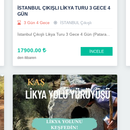
İSTANBUL ÇIKIŞLI LIKYA TURU 3 GECE 4
GÜN
3 Gün 4 Gece
İSTANBUL Çıkışlı
İstanbul Çıkışlı Likya Turu 3 Gece 4 Gün (Patara...
17900.00
İNCELE
den itibaren