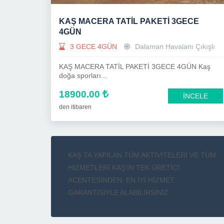
KAŞ MACERA TATİL PAKETİ 3GECE
4GÜN
3 GECE 4GÜN
Dalaman Havalanı Çıkışlı
KAŞ MACERA TATİL PAKETİ 3GECE 4GÜN Kaş
doğa sporları...
18900.00
İNCELE
den itibaren
KAŞ TA YAPILAN TÜM AKTİVİTELERİ VE TÜM
HİZMETLERİ KAŞ’IN TEK ÜRETİCİ
ACENTESİNDEN, EN İYİ HİZMET
GARANTİSİYLE ALABİLİRSİNİZ.