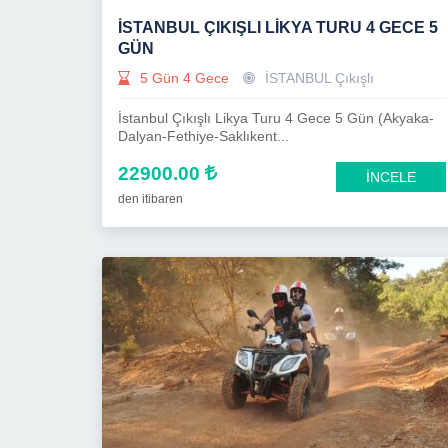
İSTANBUL ÇIKIŞLI LIKYA TURU 4 GECE 5
GÜN
5 Gün 4 Gece
İSTANBUL Çıkışlı
İstanbul Çıkışlı Likya Turu 4 Gece 5 Gün (Akyaka-
Dalyan-Fethiye-Saklıkent...
22900.00
İNCELE
den itibaren