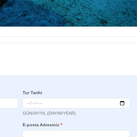
Tur Tarihi
GÜN/AY/YIL (DAY/M/YEAR)
E-posta Adresiniz
*