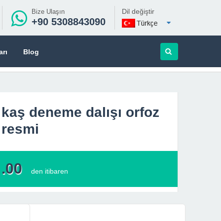
Dil değiştir
Bize Ulaşın
+90 5308843090
arı
Blog
kaş deneme dalışı orfoz
resmi
.00
den itibaren