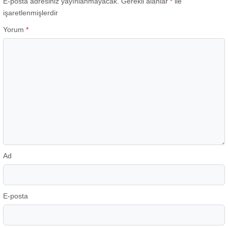
E-posta adresiniz yayınlanmayacak.
Gerekli alanlar
*
ile
işaretlenmişlerdir
Yorum
*
Ad
E-posta