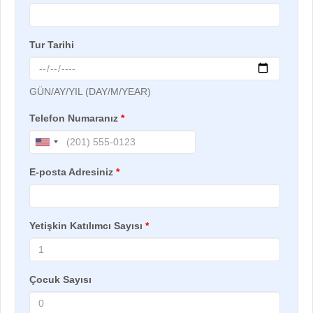
Tur Tarihi
GÜN/AY/YIL (DAY/M/YEAR)
Telefon Numaranız
*
E-posta Adresiniz
*
Yetişkin Katılımcı Sayısı
*
Çocuk Sayısı