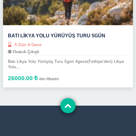
BATI LIKYA YOLU YÜRÜYÜŞ TURU 5GÜN
5 Gün 4 Gece
Ovacık Çıkışlı
Batı Likya Yolu Yürüyüş Turu 5gün 4gece(Fethiye’den) Likya
Yolu,...
26000.00
den itibaren