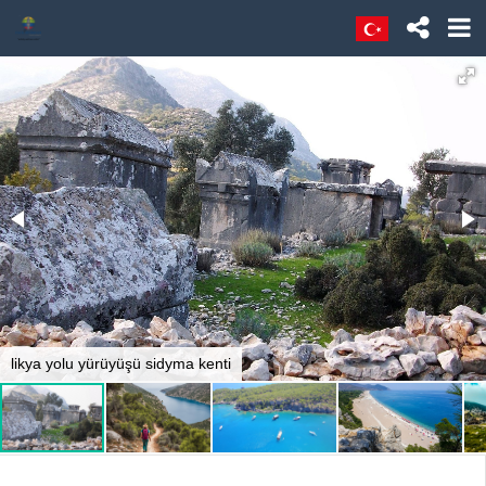
likya yolu yürüyüşü sidyma kenti