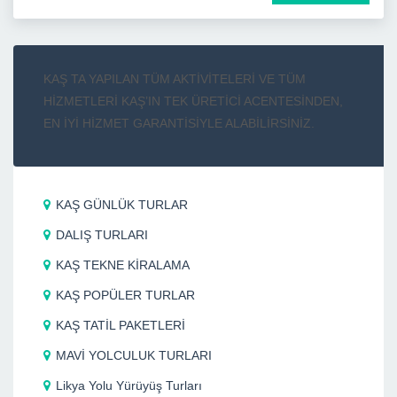
KAŞ TA YAPILAN TÜM AKTİVİTELERİ VE TÜM
HİZMETLERİ KAŞ’IN TEK ÜRETİCİ ACENTESİNDEN,
EN İYİ HİZMET GARANTİSİYLE ALABİLİRSİNİZ.
KAŞ GÜNLÜK TURLAR
DALIŞ TURLARI
KAŞ TEKNE KİRALAMA
KAŞ POPÜLER TURLAR
KAŞ TATİL PAKETLERİ
MAVİ YOLCULUK TURLARI
Likya Yolu Yürüyüş Turları