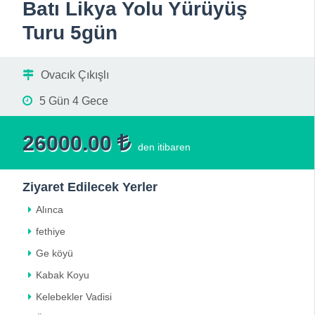
Batı Likya Yolu Yürüyüş
Turu 5gün
Ovacık Çıkışlı
5 Gün 4 Gece
26000.00
den itibaren
Ziyaret Edilecek Yerler
Alınca
fethiye
Ge köyü
Kabak Koyu
Kelebekler Vadisi