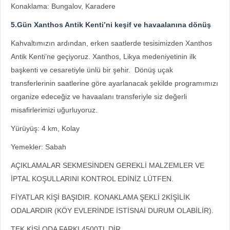
Konaklama: Bungalov, Karadere
5.Gün Xanthos Antik Kenti’ni keşif ve havaalanına dönüş
Kahvaltımızın ardından, erken saatlerde tesisimizden Xanthos
Antik Kenti’ne geçiyoruz. Xanthos, Likya medeniyetinin ilk
başkenti ve cesaretiyle ünlü bir şehir. Dönüş uçak
transferlerinin saatlerine göre ayarlanacak şekilde programımızı
organize edeceğiz ve havaalanı transferiyle siz değerli
misafirlerimizi uğurluyoruz.
Yürüyüş: 4 km, Kolay
Yemekler: Sabah
AÇIKLAMALAR SEKMESİNDEN GEREKLİ MALZEMLER VE
İPTAL KOŞULLARINI KONTROL EDİNİZ LÜTFEN.
FİYATLAR KİŞİ BAŞIDIR. KONAKLAMA ŞEKLİ 2KİŞİLİK
ODALARDIR (KÖY EVLERİNDE İSTİSNAİ DURUM OLABİLİR).
TEK KİŞİ ODA FARKI 4500TL DİR.