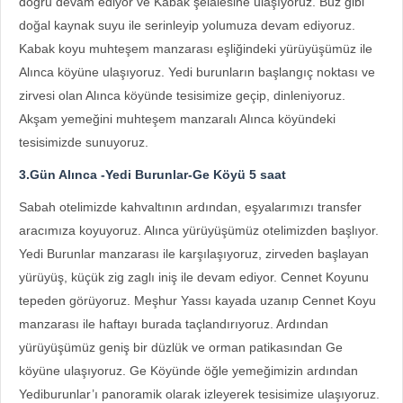
doğru devam ediyor ve Kabak şelalesine ulaşıyoruz. Buz gibi
doğal kaynak suyu ile serinleyip yolumuza devam ediyoruz.
Kabak koyu muhteşem manzarası eşliğindeki yürüyüşümüz ile
Alınca köyüne ulaşıyoruz. Yedi burunların başlangıç noktası ve
zirvesi olan Alınca köyünde tesisimize geçip, dinleniyoruz.
Akşam yemeğini muhteşem manzaralı Alınca köyündeki
tesisimizde sunuyoruz.
3.Gün Alınca -Yedi Burunlar-Ge Köyü 5 saat
Sabah otelimizde kahvaltının ardından, eşyalarımızı transfer
aracımıza koyuyoruz. Alınca yürüyüşümüz otelimizden başlıyor.
Yedi Burunlar manzarası ile karşılaşıyoruz, zirveden başlayan
yürüyüş, küçük zig zaglı iniş ile devam ediyor. Cennet Koyunu
tepeden görüyoruz. Meşhur Yassı kayada uzanıp Cennet Koyu
manzarası ile haftayı burada taçlandırıyoruz. Ardından
yürüyüşümüz geniş bir düzlük ve orman patikasından Ge
köyüne ulaşıyoruz. Ge Köyünde öğle yemeğimizin ardından
Yediburunlar’ı panoramik olarak izleyerek tesisimize ulaşıyoruz.