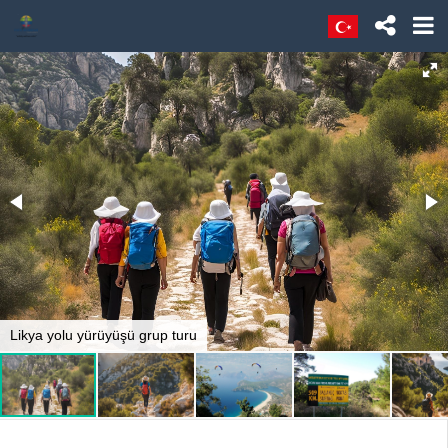
Likya yolu yürüyüşü grup turu