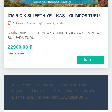
İZMİR ÇIKIŞLI FETHİYE – KAŞ – OLİMPOS TURU
5 Gün 4 Gece
İzmir Çıkışlı
İZMİR ÇIKIŞLI FETHİYE – SAKLIKENT- KAŞ – OLİMPOS-
SULUADA TURU...
22900.00
den itibaren
İNCELE
KAŞ TA YAPILAN TÜM AKTİVİTELERİ VE TÜM
HİZMETLERİ KAŞ’IN TEK ÜRETİCİ ACENTESİNDEN,
EN İYİ HİZMET GARANTİSİYLE ALABİLİRSİNİZ.