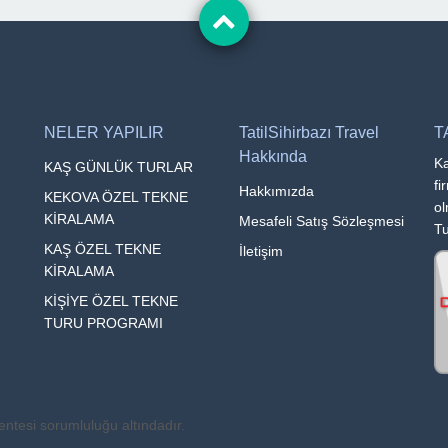
NELER YAPILIR
TatilSihirbazı Travel
T
Hakkında
Ka
KAŞ GÜNLÜK TURLAR
fi
Hakkımızda
KEKOVA ÖZEL TEKNE
ol
KİRALAMA
Mesafeli Satış Sözleşmesi
Tu
KAŞ ÖZEL TEKNE
İletişim
KİRALAMA
KİŞİYE ÖZEL TEKNE
TURU PROGRAMI
entesi sorumluluğu altındadır.