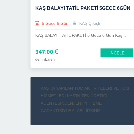
KAŞ BALAYI TATİL PAKETİ 5GECE 6GÜN
5 Gece 6 Gün
KAŞ Çıkışlı
KAŞ BALAYI TATİL PAKETİ 5 Gece 6 Gün Kaş...
347.00
İNCELE
den itibaren
KAŞ TA YAPILAN TÜM AKTİVİTELERİ VE TÜM
HİZMETLERİ KAŞ’IN TEK ÜRETİCİ
ACENTESİNDEN, EN İYİ HİZMET
GARANTİSİYLE ALABİLİRSİNİZ.