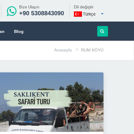
Dil değiştir
Bize Ulaşın
+90 5308843090
arı
Blog
>
Anasayfa
RUM KÖYÜ