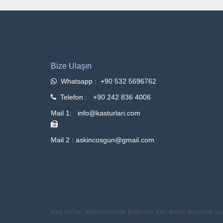
Bize Ulaşın
Whatsapp : +90 532 5696762
Telefon : +90 242 836 4006
Mail 1: info@kasturlari.com
Mail 2 : askincosgun@gmail.com
Kaş turları websitesinde bulunan tüm turlar seyahat ac