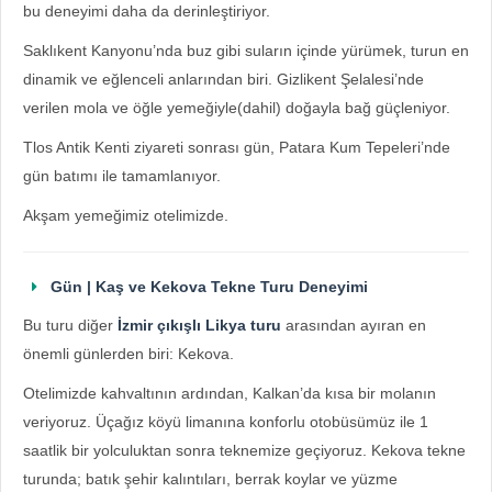
bu deneyimi daha da derinleştiriyor.
Saklıkent Kanyonu’nda buz gibi suların içinde yürümek, turun en
dinamik ve eğlenceli anlarından biri. Gizlikent Şelalesi’nde
verilen mola ve öğle yemeğiyle(dahil) doğayla bağ güçleniyor.
Tlos Antik Kenti ziyareti sonrası gün, Patara Kum Tepeleri’nde
gün batımı ile tamamlanıyor.
Akşam yemeğimiz otelimizde.
Gün | Kaş ve Kekova Tekne Turu Deneyimi
Bu turu diğer
İzmir çıkışlı Likya turu
arasından ayıran en
önemli günlerden biri: Kekova.
Otelimizde kahvaltının ardından, Kalkan’da kısa bir molanın
veriyoruz. Üçağız köyü limanına konforlu otobüsümüz ile 1
saatlik bir yolculuktan sonra teknemize geçiyoruz. Kekova tekne
turunda; batık şehir kalıntıları, berrak koylar ve yüzme