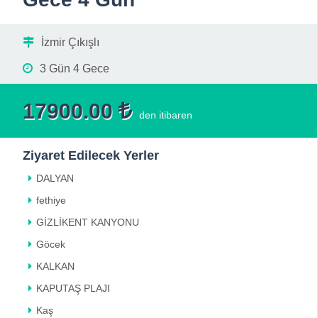
İzmir Çıkışlı
3 Gün 4 Gece
17900.00
den itibaren
Ziyaret Edilecek Yerler
DALYAN
fethiye
GİZLİKENT KANYONU
Göcek
KALKAN
KAPUTAŞ PLAJI
Kaş