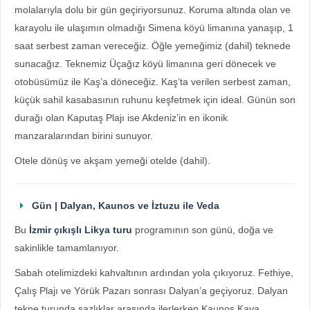
molalarıyla dolu bir gün geçiriyorsunuz. Koruma altında olan ve
karayolu ile ulaşımın olmadığı Simena köyü limanına yanaşıp, 1
saat serbest zaman vereceğiz. Öğle yemeğimiz (dahil) teknede
sunacağız. Teknemiz Üçağız köyü limanına geri dönecek ve
otobüsümüz ile Kaş’a döneceğiz. Kaş’ta verilen serbest zaman,
küçük sahil kasabasının ruhunu keşfetmek için ideal. Günün son
durağı olan Kaputaş Plajı ise Akdeniz’in en ikonik
manzaralarından birini sunuyor.
Otele dönüş ve akşam yemeği otelde (dahil).
Gün | Dalyan, Kaunos ve İztuzu ile Veda
Bu
İzmir çıkışlı Likya turu
programının son günü, doğa ve
sakinlikle tamamlanıyor.
Sabah otelimizdeki kahvaltının ardından yola çıkıyoruz. Fethiye,
Çalış Plajı ve Yörük Pazarı sonrası Dalyan’a geçiyoruz. Dalyan
tekne turunda sazlıklar arasında ilerlerken Kaunos Kaya