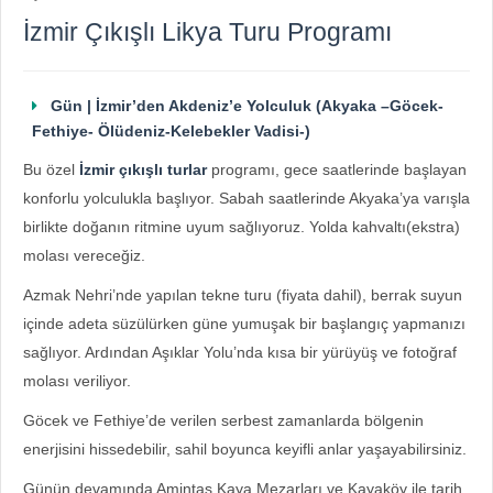
İzmir Çıkışlı Likya Turu Programı
Gün | İzmir’den Akdeniz’e Yolculuk (Akyaka –Göcek-
Fethiye- Ölüdeniz-Kelebekler Vadisi-)
Bu özel
İzmir çıkışlı turlar
programı, gece saatlerinde başlayan
konforlu yolculukla başlıyor. Sabah saatlerinde Akyaka’ya varışla
birlikte doğanın ritmine uyum sağlıyoruz. Yolda kahvaltı(ekstra)
molası vereceğiz.
Azmak Nehri’nde yapılan tekne turu (fiyata dahil), berrak suyun
içinde adeta süzülürken güne yumuşak bir başlangıç yapmanızı
sağlıyor. Ardından Aşıklar Yolu’nda kısa bir yürüyüş ve fotoğraf
molası veriliyor.
Göcek ve Fethiye’de verilen serbest zamanlarda bölgenin
enerjisini hissedebilir, sahil boyunca keyifli anlar yaşayabilirsiniz.
Günün devamında Amintas Kaya Mezarları ve Kayaköy ile tarih